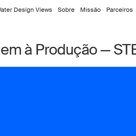
ater Design Views
Sobre
Missão
Parceiros
gem à Produção — S