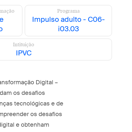
rmação
Programa
e
Impulso adulto - C06-
o
i03.03
Intituição
IPVC
ansformação Digital –
ndam os desafios
nças tecnológicas e de
mpreender os desafios
igital e obtenham